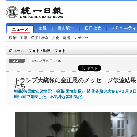
政治
国際
経済
社会
文化
芸能・スポーツ
ホーム
>
フォト・動画
>
フォト
2018年03月10日 07:02
トランプ大統領に金正恩のメッセージ伝達結果
たち
鄭義溶(国家安保室長)・徐薫(国情院長)・趙潤済(駐米大使)が３月８
暗い庭で発表した。不気味な雰囲気だ。