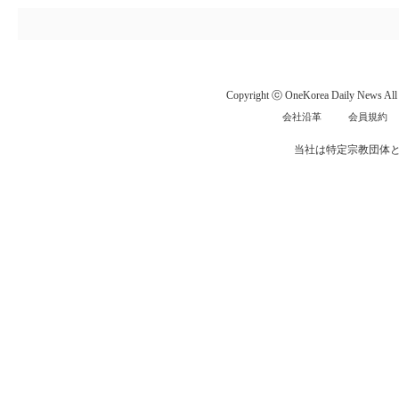
Copyright ⓒ OneKorea Daily News All r
会社沿革
会員規約
当社は特定宗教団体