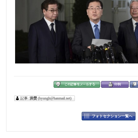
記事:
洪熒
(hyungh@hanmail.net)
フォトセクション一覧へ