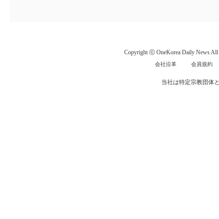
Copyright ⓒ OneKorea Daily News All r
会社沿革
会員規約
当社は特定宗教団体