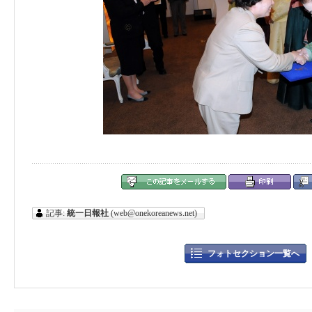
記事:
統一日報社
(web@onekoreanews.net)
フォトセクション一覧へ