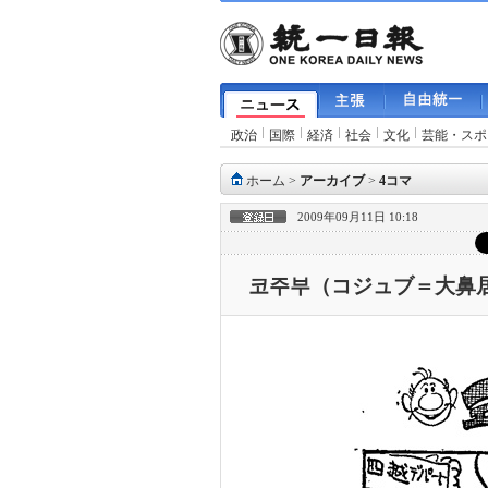
政治
国際
経済
社会
文化
芸能・スポ
ホーム
>
アーカイブ
>
4コマ
2009年09月11日 10:18
코주부（コジュブ＝大鼻居