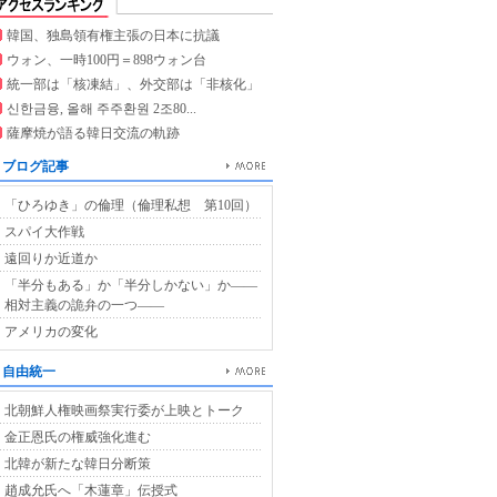
韓国、独島領有権主張の日本に抗議
ウォン、一時100円＝898ウォン台
統一部は「核凍結」、外交部は「非核化」
신한금융, 올해 주주환원 2조80...
薩摩焼が語る韓日交流の軌跡
ブログ記事
「ひろゆき」の倫理（倫理私想 第10回）
スパイ大作戦
遠回りか近道か
「半分もある」か「半分しかない」か――
相対主義の詭弁の一つ――
アメリカの変化
自由統一
北朝鮮人権映画祭実行委が上映とトーク
金正恩氏の権威強化進む
北韓が新たな韓日分断策
趙成允氏へ「木蓮章」伝授式