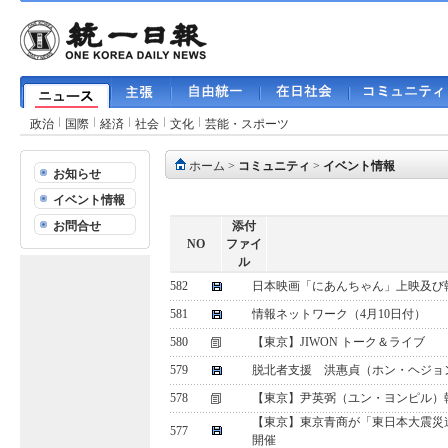
政治
国際
経済
社会
文化
芸能・スポーツ
ホーム
>
コミュニティ
>
イベント情報
お知らせ
イベント情報
お問合せ
添付
NO
ファイ
ル
582
日本映画「にあんちゃん」上映及び
581
情報ネットワーク（4月10日付）
580
【東京】JIWON トーク＆ライブ
579
脱北者支援 洪惠貞（ホン・ヘジョ
578
【東京】尹英弼（ユン・ヨンピル）
【東京】東京青商が「東日本大震災
577
開催