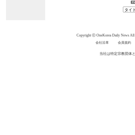
Copyright ⓒ OneKorea Daily News All r
会社沿革
会員規約
当社は特定宗教団体