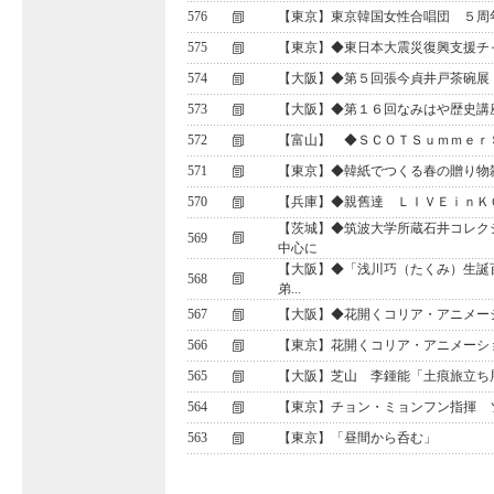
576
【東京】東京韓国女性合唱団 ５周年記念
575
【東京】◆東日本大震災復興支援チ
574
【大阪】◆第５回張今貞井戸茶碗展
573
【大阪】◆第１６回なみはや歴史講
572
【富山】 ◆ＳＣＯＴＳｕｍｍｅｒ
571
【東京】◆韓紙でつくる春の贈り物
570
【兵庫】◆親舊達 ＬＩＶＥｉｎＫ
【茨城】◆筑波大学所蔵石井コレク
569
中心に
【大阪】◆「浅川巧（たくみ）生誕
568
弟...
567
【大阪】◆花開くコリア・アニメー
566
【東京】花開くコリア・アニメーシ
565
【大阪】芝山 李鍾能「土痕旅立ち
564
【東京】チョン・ミョンフン指揮 
563
【東京】「昼間から呑む」