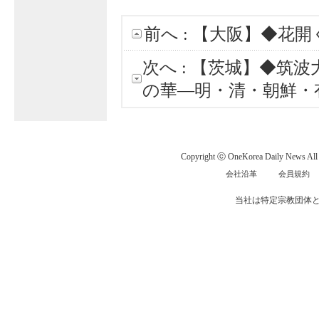
前へ :
【大阪】◆花開
次へ :
【茨城】◆筑波
の華―明・清・朝鮮・
Copyright ⓒ OneKorea Daily News All r
会社沿革
会員規約
当社は特定宗教団体