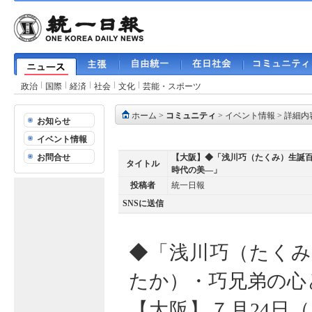
政治
国際
経済
社会
文化
芸能・スポーツ
ホーム
>
コミュニティ
>
イベント情報
> 詳細内
お知らせ
イベント情報
お問合せ
【大阪】◆「浅川巧（たくみ）生誕
タイトル
時代の美―」
投稿者
統一日報
SNSに送信
◆「浅川巧（たくみ
たか）・巧兄弟の心
【大阪】７月24日