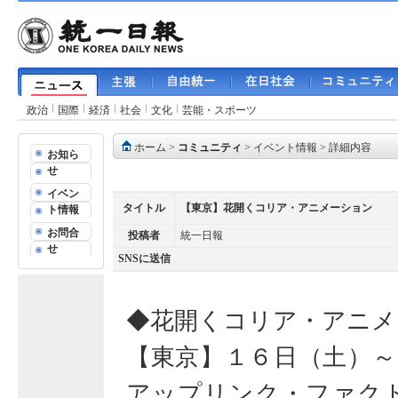
政治
国際
経済
社会
文化
芸能・スポーツ
ホーム
>
コミュニティ
>
イベント情報
> 詳細内容
お知ら
せ
イベン
タイトル
【東京】花開くコリア・アニメーション
ト情報
お問合
投稿者
統一日報
せ
SNSに送信
◆花開くコリア・アニメ
【東京】１６日（土）～
アップリンク・ファク