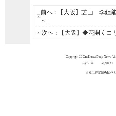
前へ :
【大阪】芝山 李鍾
～」
次へ :
【大阪】◆花開くコ
Copyright ⓒ OneKorea Daily News All r
会社沿革
会員規約
当社は特定宗教団体