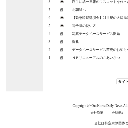
8
勝手に統一日報のマスコットを作った
7
北朝鮮へ
6
【緊急時局講演会】21世紀の大韓民
5
電子版の使い方
4
写真データベースサービス開始
3
御礼
2
データベースサービス変更のお知ら
1
ＨＰリニューアルのごあいさつ
Copyright ⓒ OneKorea Daily News All r
会社沿革
会員規約
当社は特定宗教団体