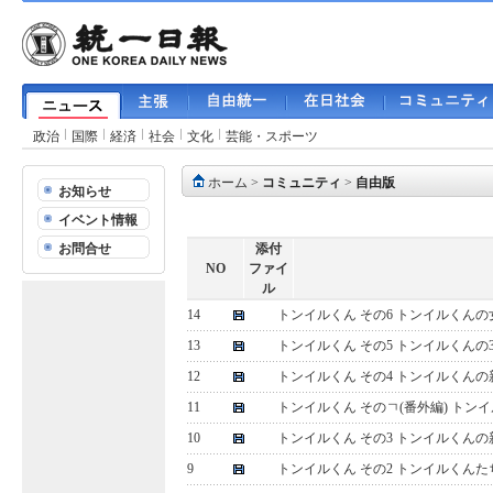
政治
国際
経済
社会
文化
芸能・スポーツ
ホーム
>
コミュニティ
>
自由版
お知らせ
イベント情報
お問合せ
添付
NO
ファイ
ル
14
トンイルくん その6 トンイルくん
13
トンイルくん その5 トンイルくん
12
トンイルくん その4 トンイルくん
11
トンイルくん そのㄱ(番外編) ト
10
トンイルくん その3 トンイルくん
9
トンイルくん その2 トンイルくん