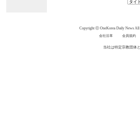
Copyright ⓒ OneKorea Daily News All r
会社沿革
会員規約
当社は特定宗教団体