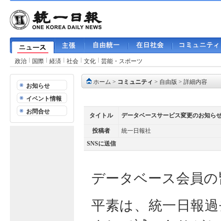
政治
国際
経済
社会
文化
芸能・スポーツ
ホーム
>
コミュニティ
>
自由版
> 詳細内容
お知らせ
イベント情報
お問合せ
タイトル
データベースサービス変更のお知ら
投稿者
統一日報社
SNSに送信
データベース会員の
平素は、統一日報過