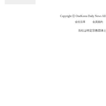
Copyright ⓒ OneKorea Daily News All r
会社沿革
会員規約
当社は特定宗教団体