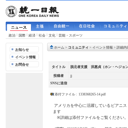
政治
国際
経済
社会
文化
芸能・スポーツ
ホーム
>
コミュニティ
>
イベント情報
> 詳細内
お知らせ
イベント情報
お問合せ
タイトル
脱北者支援 洪惠貞（ホン・ヘジョ
投稿者
jj
SNSに送信
添付ファイル :
1338368265-14.pdf
アメリカを中心に活躍しているピアニス
ます
※詳細は添付ファイルをご覧ください