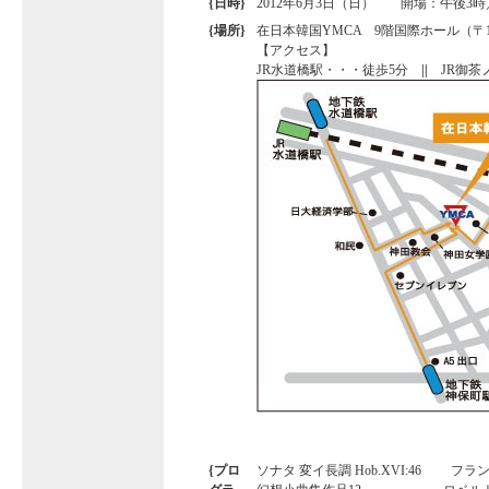
{日時}
2012年6月3日（日） 開場：午後3時
{場所}
在日本韓国YMCA 9階国際ホール（〒101-
【アクセス】
JR水道橋駅・・・徒歩5分
||
JR御茶
{プロ
ソナタ 変イ長調 Hob.XVI:46 