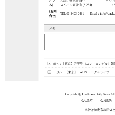
グラ
幻想小曲集作品12 ロベルト
ム}
スペイン狂詩曲 (S.254) フ
{お問
TEL:03-3403-0431 Email：
info@oneko
合せ}
メモ
前へ :
【東京】尹英弼（ユン・ヨンピル）韓
次へ :
【東京】JIWON トーク＆ライブ
Copyright ⓒ OneKorea Daily News All r
会社沿革
会員規約
当社は特定宗教団体