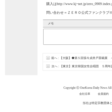
購入はhttp://www.kjｰnet.jp/zero_0909.inde
問い合わせ＝ＺＥＲＯ公式ファンクラブ
メモ
前へ :
【大阪】◆第５回張今貞井戸茶碗展 
次へ :
【東京】東京韓国女性合唱団 ５周年記念演
Copyright ⓒ OneKorea Daily News All r
会社沿革
会員規約
当社は特定宗教団体