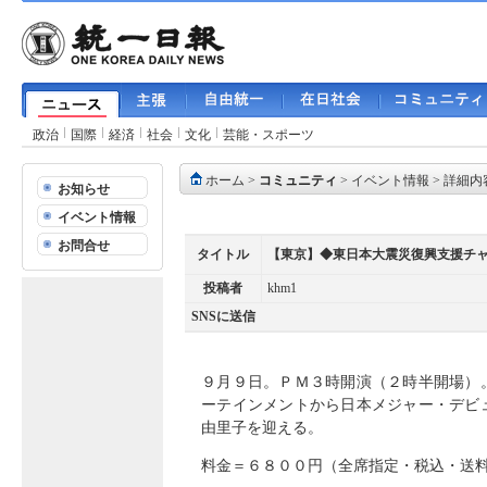
政治
国際
経済
社会
文化
芸能・スポーツ
ホーム
>
コミュニティ
>
イベント情報
> 詳細内
お知らせ
イベント情報
お問合せ
タイトル
【東京】◆東日本大震災復興支援チ
投稿者
khm1
SNSに送信
９月９日。ＰＭ３時開演（２時半開場）
ーテインメントから日本メジャー・デビ
由里子を迎える。
料金＝６８００円（全席指定・税込・送