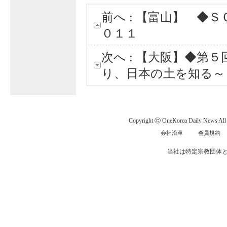
前へ :
【富山】 ◆Ｓ
０１１
次へ :
【大阪】◆第５
り、日本の土を知る～
Copyright ⓒ OneKorea Daily News All r
会社沿革
会員規約
当社は特定宗教団体