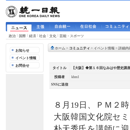
政治
国際
経済
社会
文化
芸能・スポーツ
ホーム
>
コミュニティ
>
イベント情報
> 詳細内
お知らせ
イベント情報
お問合せ
タイトル
【大阪】◆第１６回なみはや歴史講
投稿者
khm1
SNSに送信
８月19日、ＰＭ２
大阪韓国文化院セミ
朴天秀氏を講師に迎