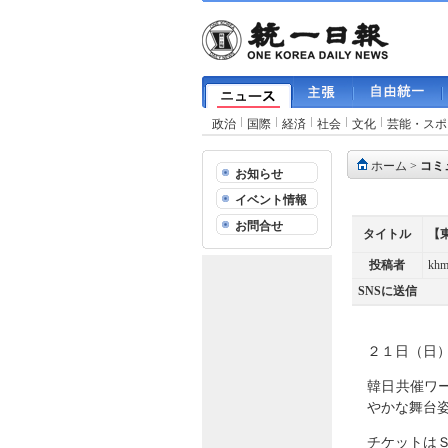
政治
国際
経済
社会
文化
芸能・スポ
ホーム
>
コミ
お知らせ
イベント情報
お問合せ
タイトル
【
投稿者
kh
SNSに送信
２１日（日
韓日共催ワ
やかな舞台
チケットは