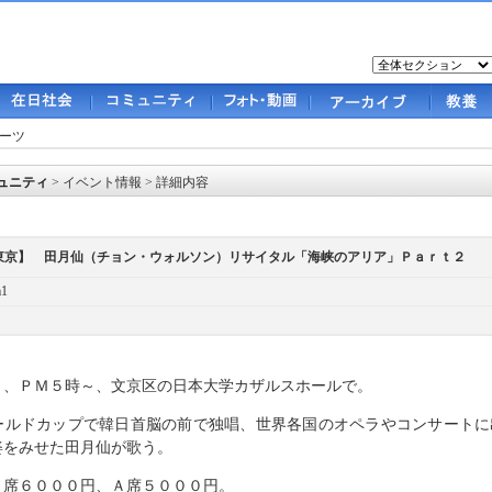
ーツ
ュニティ
>
イベント情報
> 詳細内容
東京】 田月仙（チョン・ウォルソン）リサイタル「海峡のアリア」Ｐａｒｔ２
m1
）、ＰＭ５時～、文京区の日本大学カザルスホールで。
ールドカップで韓日首脳の前で独唱、世界各国のオペラやコンサートに
姿をみせた田月仙が歌う。
Ｓ席６０００円、Ａ席５０００円。