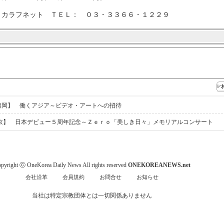
＝カラフネット ＴＥＬ： ０３・３３６６・１２２９
福岡】 働くアジア～ビデオ・アートへの招待
京】 日本デビュー５周年記念～Ｚｅｒｏ「美しき日々」メモリアルコンサート
pyright ⓒ OneKorea Daily News All rights reserved
ONEKOREANEWS.net
会社沿革
会員規約
お問合せ
お知らせ
当社は特定宗教団体とは一切関係ありません