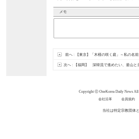
メモ
前へ :
【東京】「木槿の咲く庭」～私の名前
次へ :
【福岡】 深韓流で進めたい、釜山と
Copyright ⓒ OneKorea Daily News All r
会社沿革
会員規約
当社は特定宗教団体