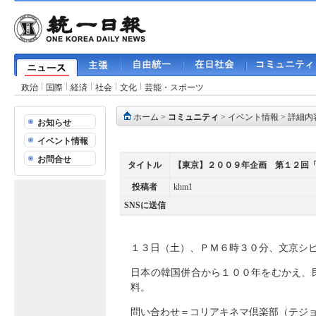
政治
国際
経済
社会
文化
芸能・スポーツ
ホーム
>
コミュニティ
>
イベント情報
> 詳細内
お知らせ
イベント情報
お問合せ
タイトル
【東京】２００９年企画 第１２回
投稿者
khm1
SNSに送信
１３日（土）、ＰＭ６時３０分、文京シ
日本の韓国併合から１００年をむかえ、
料。
問い合わせ＝コリアキネマ倶楽部（テジ