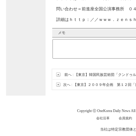
問い合わせ＝前進座全国公演事務所 ０
詳細はｈｔｔｐ：／／ｗｗｗ．ｚｅｎｓ
メモ
前へ :
【東京】韓国民族芸術団「クンドゥ
次へ :
【東京】２００９年企画 第１２回「
Copyright ⓒ OneKorea Daily News All r
会社沿革
会員規約
当社は特定宗教団体