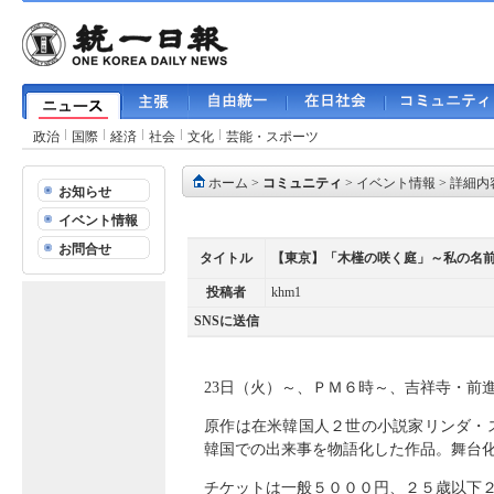
政治
国際
経済
社会
文化
芸能・スポーツ
ホーム
>
コミュニティ
>
イベント情報
> 詳細内
お知らせ
イベント情報
お問合せ
タイトル
【東京】「木槿の咲く庭」～私の名
投稿者
khm1
SNSに送信
23日（火）～、ＰＭ６時～、吉祥寺・前
原作は在米韓国人２世の小説家リンダ・
韓国での出来事を物語化した作品。舞台
チケットは一般５０００円、２５歳以下