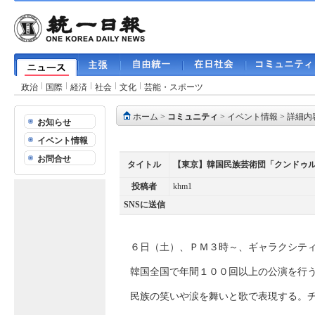
政治
国際
経済
社会
文化
芸能・スポーツ
ホーム
>
コミュニティ
>
イベント情報
> 詳細内
お知らせ
イベント情報
お問合せ
タイトル
【東京】韓国民族芸術団「クンドゥ
投稿者
khm1
SNSに送信
６日（土）、ＰＭ３時～、ギャラクシテ
韓国全国で年間１００回以上の公演を行
民族の笑いや涙を舞いと歌で表現する。