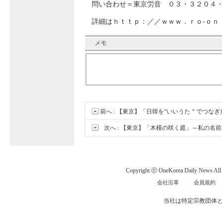
問い合わせ＝東京労音 ０３・３２０４
詳細はｈｔｔｐ：／／ｗｗｗ．ｒｏ‐ｏｎ
メモ
前へ :
【東京】「日韓を“いいうた＂でつなぎ
次へ :
【東京】「木槿の咲く庭」～私の名前
Copyright ⓒ OneKorea Daily News All r
会社沿革
会員規約
当社は特定宗教団体