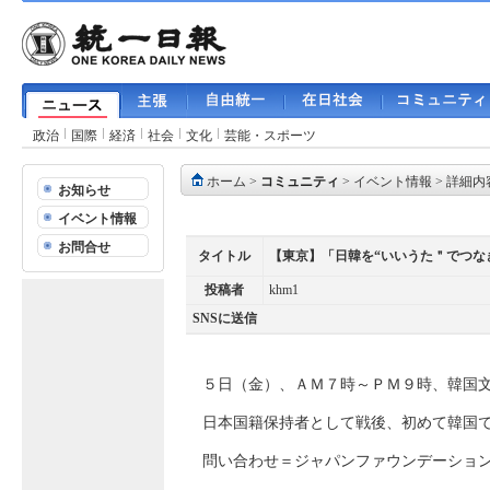
政治
国際
経済
社会
文化
芸能・スポーツ
ホーム
>
コミュニティ
>
イベント情報
> 詳細内
お知らせ
イベント情報
お問合せ
タイトル
【東京】「日韓を“いいうた＂でつな
投稿者
khm1
SNSに送信
５日（金）、ＡＭ７時～ＰＭ９時、韓国
日本国籍保持者として戦後、初めて韓国
問い合わせ＝ジャパンファウンデーショ