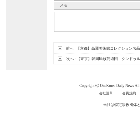
メモ
前へ :
【京都】高麗美術館コレクション名品
次へ :
【東京】韓国民族芸術団「クンドゥ
Copyright ⓒ OneKorea Daily News All r
会社沿革
会員規約
当社は特定宗教団体