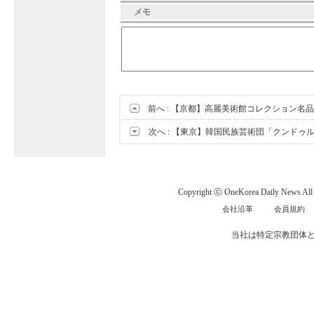
メモ
前へ :
【京都】高麗美術館コレクション名品
次へ :
【東京】韓国民族芸術団「クンドゥ
Copyright ⓒ OneKorea Daily News All r
会社沿革
会員規約
当社は特定宗教団体