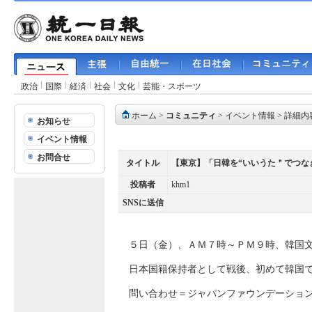
政治
国際
経済
社会
文化
芸能・スポーツ
ホーム
>
コミュニティ
>
イベント情報
> 詳細内
お知らせ
イベント情報
お問合せ
タイトル
【東京】「日韓を“いいうた＂でつな
投稿者
khm1
SNSに送信
５日（金）、ＡＭ７時～ＰＭ９時、韓国
日本国籍保持者として戦後、初めて韓国
問い合わせ＝ジャパンファウンデーショ