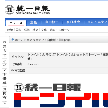
政治
国際
経済
社会
文化
芸能・スポーツ
ホーム
>
コミュニティ
>
自由版
> 詳細内容
お
知
ら
トンイルくん その157 トンイルくんショットストーリー「頑
せ
タイトル
巻！
イ
投稿者
Junseok S
ベ
ン
SNSに送信
ト
情
報
お
問
合
せ