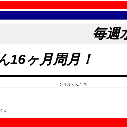
毎週
ん16ヶ月周月！
ルくん