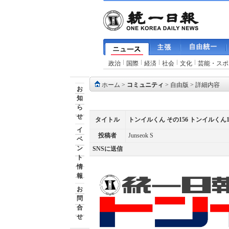
政治
国際
経済
社会
文化
芸能・スポ
ホーム
>
コミュニティ
>
自由版
> 詳細内容
お
知
ら
せ
タイトル
トンイルくん その156 トンイルくん
イ
投稿者
Junseok S
ベ
ン
SNSに送信
ト
情
報
お
問
合
せ