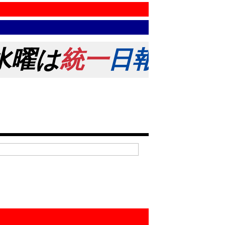
水曜は
統一
日報
の日！ 