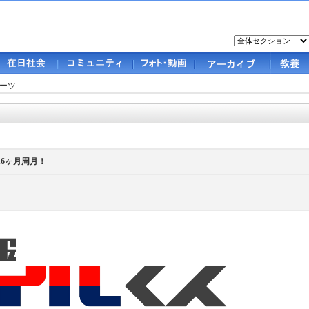
ーツ
16ヶ月周月！