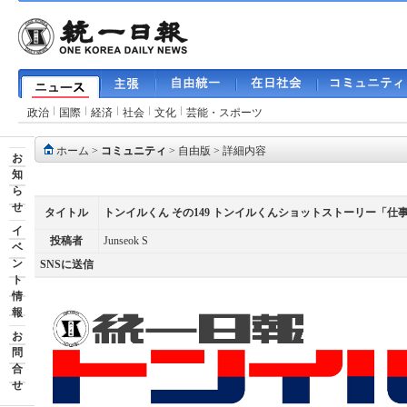
政治
国際
経済
社会
文化
芸能・スポーツ
ホーム
>
コミュニティ
>
自由版
> 詳細内容
お
知
ら
せ
タイトル
トンイルくん その149 トンイルくんショットストーリー「
イ
投稿者
Junseok S
ベ
ン
SNSに送信
ト
情
報
お
問
合
せ