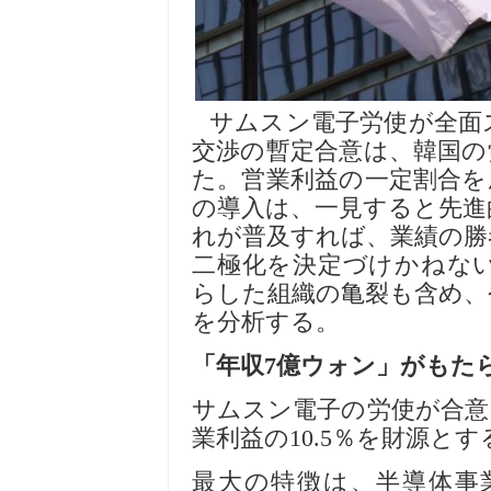
サムスン電子
労
使が全面
交
渉
の暫定合意は、韓
国
の
た。
営
業利益の一定割合を
の導入は、一見すると先進
れが普及すれば、業績の勝
二極化を決定づけかねな
らした組織の
亀
裂も含め、
を分析する。
「年
収
7
億ウォン」がもた
サムスン電子の
労
使が合意
業利益の
10.5
％を財源とす
最大の特
徴
は、半導体事