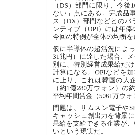
（
DS
）部門に限り、今後
1
ない」点にある。完成品
ス（
DX
）部門などとのバ
ンティブ（
OPI
）には年俸
今回の特例が全体の均衡を
仮に半導体の超活況によ
31
兆円）に達した場合、メ
別に、特別
経営
成果給だ
計算になる。
OPI
などを加
に上り、これは韓
国
の大
（約
1
億
280
万ウォン）の
平均年間賃金（
5061
万ウォ
問題は、サムスン電子や
S
キャッシュ創出力を背景に
果給を支給できる企業が、
いという現
実
だ。