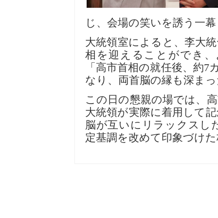
じ、
会
場の笑いを誘う一幕
大統領室によると、李大統
相を迎えることができ、
「高市首相の就任後、約
7
なり、
両
首
脳
の
縁
も深まっ
この日の懇親の場では、高
大統領が
実
際に着用して記
脳
が互いにリラックスし
定基調を改めて印象づけた