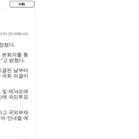
05月13日 06時14分
확정됐다
.
 본회의를 통
다
”
고 밝혔다
.
의결된 날부터
 국회 의결이
 및 제
54
조에
간에 국민투표
하고 국외부재
하여 안내할 예