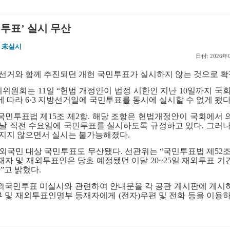
민투표’ 실시 무산
 未실시
日付: 2026年
선거와 함께 추진되던 개헌 국민투표가 실시하지 않는 것으로 
리위원회는
11
일
“
헌법 개정안이 법정 시한인 지난
10
일까지 국회
에 따라
6·3
지방선거일에 국민투표를 동시에 실시할 수 없게 됐
국민투표법 제
15
조 제
2
항
.
해당 조항은 헌법개정안이 국회에서 
 날 직전 수요일에 국민투표를 실시하도록 규정하고 있다
.
그러나
뤄지지 않으면서 실시는 불가능해졌다
.
재외국민 대상 국민투표도 무산됐다
.
선관위는
“
국민투표법 제
52
조
재자 및 재외투표인은 당초 예정됐던 이달
20~25
일 재외투표 기
다
”
고 밝혔다
.
외국민투표 미실시와 관련하여 안내문을 각 공관 게시판에 게시
 및 재외투표인명부 등재자에게
(
전자
)
우편 및 전화 등을 이용