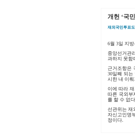
개헌 ‘국
재외국민투표도
6
월
3
일 지방
중앙선거관
과하지 못함
근거조항은 
30
일째 되는
시한 내 이
이에 따라 
따른 국외부
를 할 수 없
선관위는 재
자신고인명부
정이다
.