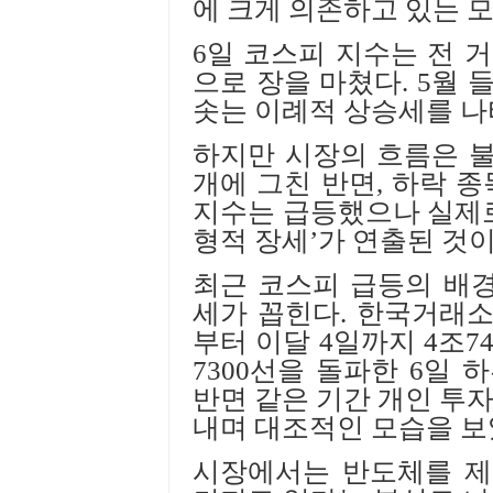
에 크게 의존하고 있는 
6
일 코스피 지수는 전 
으로 장을 마쳤다
. 5
월 
솟는 이례적 상승세를 
하지만 시장의 흐름은 
개에 그친 반면
,
하락 
지수는 급등했으나 실제
형적 장세
’
가 연출된 것
최근 코스피 급등의 배
세가 꼽힌다
.
한국거래소
부터 이달
4
일까지
4
조
7
7300
선을 돌파한
6
일 
반면 같은 기간 개인 투
내며 대조적인 모습을 
시장에서는 반도체를 제