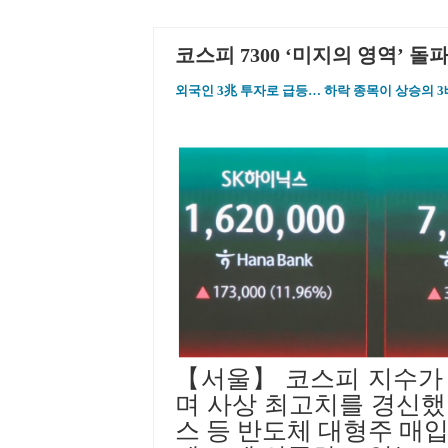
코스피 7300 ‘미지의 영역’ 
외국인 3兆 투자로 급등… 하락 종목이 상승의 3
【
서울
】
코스피 지수가
며 사상 최고치를 경신
스 등 반도체 대형주 매