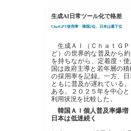
生成AI日常ツール化で格差
ChatGPT使用率 韓国2位、日本は最下位
生成ＡＩ（ＣｈａｔＧＰ
ど）の世界的な普及から約
を持ちながら、定着度・使
国は政府主導と若年層の積
の採用率を記録。一方、日
ともに普及が遅れている。
ある。２０２５年を中心と
利用状況を比較した。
韓国ＡＩ個人普及率爆増
日本は低迷続く