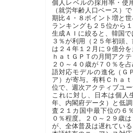
個人レベルの採用率・使
（就労年齢人口ベース）で
期比４・８ポイント増と世
ランキングも２５位から
生成ＡＩに絞ると、韓国で
３％が利用（２５年初頭、
は２４年１２月に９億分を
ｈａｔＧＰＴの月間アクテ
２０～４０歳が７０％を占
語対応モデルの進化（Ｇ
ア）が寄与。有料Ｃｈａｔ
位で、週次アクティブユー
これに対し、日本は個人
年、内閣府データ）と低調
査２１カ国中最下位の６
０％程度。２０～２９歳は
が、全体普及は遅れている