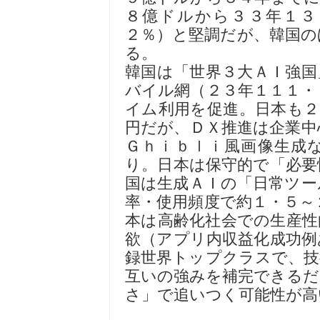
８億ドルから３３年１３
２％）と堅調だが、韓国の
る。
韓国は「世界３大ＡＩ強国
バイル網（２３年１１１・
イム利用を促進。日本も２
円だが、ＤＸ推進は企業中
Ｇｈｉｂｌｉ風画像生成
り。日本は保守的で「必要
国は生成ＡＩの「日常ツー
率・使用頻度で約１・５～
本は高齢化社会での生産性
欲（アプリ内収益化成功例
録世界トップクラスで、技
互いの強みを補完できるだ
さ」で追いつく可能性が高