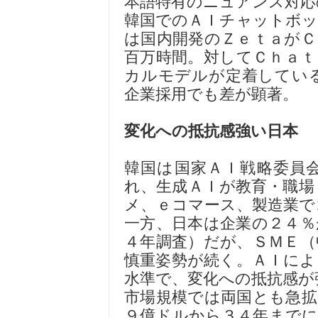
本語特有のニュアンス対応
韓国でのＡＩチャットボッ
は国内開発のＺｅｔａがＣ
百万時間。対してＣｈａｔ
カルモデルが定着してい
企業採用でも差が顕著。
変化への抵抗感強い日本
韓国は国家ＡＩ戦略委員
れ、生成ＡＩが教育・職場
メ、ｅコマース、製造業で
一方、日本は企業の２４％
４年調査）だが、ＳＭＥ（
慎重姿勢が続く。ＡＩによ
水準で、変化への抵抗感が
市場規模では両国とも急拡
９億ドルから３４年までに