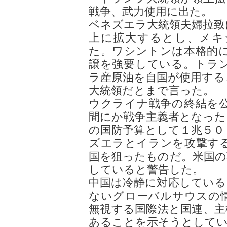
戦争、武力使用に出た。
ベネズエラ大統領夫婦拉致
上に拡大するとし、メキ
た。ワシントンは本格的
譲を強要している。トラ
ラ産原油を自国が使用する
大統領だとまで言った。
ウクライナ戦争の終結を
間にか戦争主義者となった
の国防予算として１兆５０
ズエラとイランを攻撃す
国を狙ったものだ。米国の
していると警告した。
中国は冷静に対応している
ないグローバルサウスの
無視する国際法と国連、主
あることを示そうとして