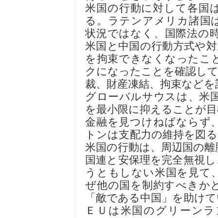
米国の行動に対して各国
る。ラテンアメリカ諸国
状況ではなく、国際法の
米国と中国の行動方式や対
を拘束できなくなったこ
クになったことを確認して
裁、財産凍結、拘束などを
グローバルサウスは、米
を最小限に抑えることが目
金融を見つけねばならず
トンは支配力の維持を図る
米国の行動は、周辺国の離
国連と安保理を完全無視し
うともしない米国を見て
ぜ他の国を制約すべきか
「敵である中国」を助けて
ＥＵは米国のグリーンラ