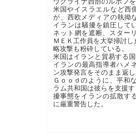
ウクライナ西部のルボフを
米国やイスラエルなど西
が、西欧メディアの執拗
イランは騒擾を鎮圧して
ネット網を遮断、スター
ＭＥＫ工作員を大挙掃討し
略攻撃も粉砕している。
米国はイランと貿易する国
イランの最高指導者ハメ
ン攻撃発言をそのまま返
Ｇｏｏｄのように、平和
ラム共和国は彼らを支援す
擾事態をイランの拡散す
に厳重警告し