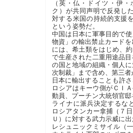
（英・仏・ドイツ・伊・
ク）が共同声明で反発し
対する米国の持続的支援
という姿勢だ。
中国は日本に軍事目的で使
物資」の輸出禁止カードを
には、希土類をはじめ、約
で生産された二重用途品目
の国と地域の組織・個人に
次制裁」まで含め、第三者
日本に輸出することも許さ
ロシアはキーウ側がＣＩＡ
動員、プーチン大統領官邸
ライナに派兵決定するな
ロシアタンカー拿捕（７日
Ｕ）に対する武力示威に出
レシュニックミサイル（一