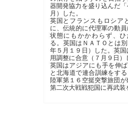
器開発協力を盛り込んだ「
月）した。
英国とフランスもロシア
に、伝統的に代理軍の動員
状態にもかかわらず、ひ
る。英国はＮＡＴＯとは別
年５月１９日）した。英国
用調整に合意（７月９日）
英国はアジアにも手を伸ば
と北海道で連合訓練をする
陸軍第１６空挺突撃旅団が
第二次大戦戦犯国に再武装