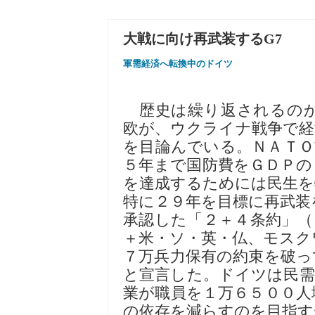
大戦に向け再武装するG7
軍需経済へ転換中のドイツ
歴史は繰り返されるのか
欧が、ウクライナ戦争で経
を目論んでいる。ＮＡＴＯ
５年まで国防費をＧＤＰの
を達成するためには民生を
特に２９年を目標に再武装
承認した「２＋４条約」（
＋米・ソ・英・仏、モスク
７万兵力保有の約束を破っ
と宣言した。ドイツは民需
業が職員を１万６５００人
の依存を減らすのを目指す