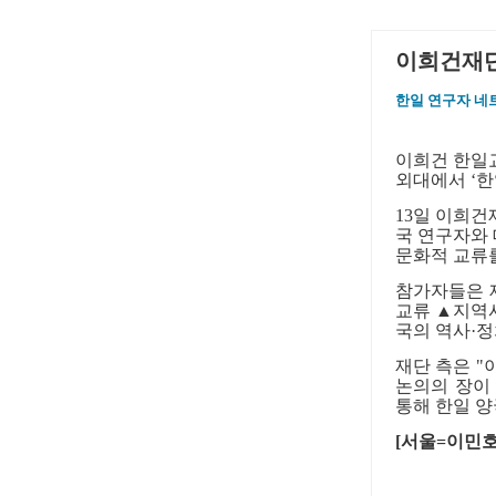
이희건재단,
한일 연구자 네
이희건 한일
외대에서
‘
한
13
일 이희건
국 연구자와
문화적 교류
참가자들은
교류
▲
지역
국의 역사
·
정
재단 측은
"
논의의 장이
통해 한일 
[
서울
=
이민