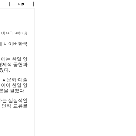
11月14日 04時06分
해 사이버한국
에는 한일 양
경제적 공헌과
 뒀다
.
식
▲
문화
·
예술
.
이어 한일 양
토론을 펼쳤다
.
하는 실질적인
 인적 교류를