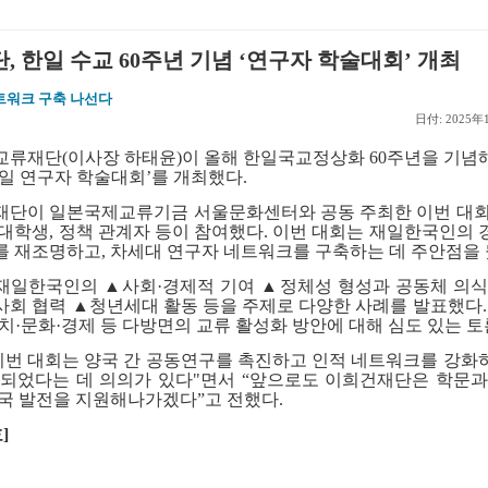
 한일 수교 60주년 기념 ‘연구자 학술대회’ 개최
트워크 구축 나선다
日付: 2025年
교류재단
(
이사장 하태윤
)
이 올해 한일국교정상화
60
주년을 기념
일 연구자 학술대회
’
를 개최했다
.
재단이 일본국제교류기금 서울문화센터와 공동 주최한 이번 대회
 대학생
,
정책 관계자 등이 참여했다
.
이번 대회는 재일한국인의 
를 재조명하고
,
차세대 연구자 네트워크를 구축하는 데 주안점을
 재일한국인의
▲
사회
·
경제적 기여
▲
정체성 형성과 공동체 의
사회 협력
▲
청년세대 활동 등을 주제로 다양한 사례를 발표했다
치
·
문화
·
경제 등 다방면의 교류 활성화 방안에 대해 심도 있는 
이번 대회는 양국 간 공동연구를 촉진하고 인적 네트워크를 강화
 되었다는 데 의의가 있다
"
면서
“
앞으로도 이희건재단은 학문과
양국 발전을 지원해나가겠다
”
고 전했다
.
호
]