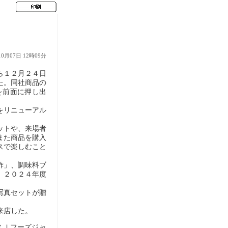
10月07日 12時09分
ら１２月２４日
た。同社商品の
を前面に押し出
をリニューアル
ットや、来場者
また商品を購入
スで楽しむこと
酢」、調味料ブ
、２０２４年度
写真セットが贈
来店した。
ＣＪフーズジャ