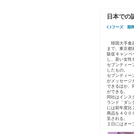
日本での
CJフーズ 期
韓国大手食品
まで、東京都
販促キャンペ
し、若い女性
セブンティー
したもの。
セブンティー
がメッセージ
できるほか、
ができる。
同社はインス
ランド「ダシ
には前年度比
商品を４００
呈される。
２日にはオー