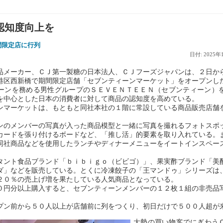
認知度向上を
間限定店に行列
日付: 2025年
メーカー、ＣＪ第一製糖の日本法人、ＣＪフーズジャパンは、２日か
港区西新橋で期間限定店舗「セブンティーンマーケット」をオープンし
ーンを務める男性グループのＳＥＶＥＮＴＥＥＮ（セブンティーン）
を中心とした日本の消費者に対して商品の認知度を高めている。
ンマーケットは、もともと同社本社の１階に常設している商品販売店舗
ンのメンバーの写真が入った商品模型と一緒に写真を撮れるフォトスポ
カードを張り付けるボードなど、「推し活」的要素を取り入れている。
同社商品などを使用したランチやディナーメニューをイートインスペー
タント食品ブランド「ｂｉｂｉｇｏ（ビビゴ）」、果実酢ブランド「美
ダ」などを販売している。とくに冷凍餃子の「王マンドゥ」シリーズは
２０％の売上げ増を果たしている人気商品となっている。
０円分以上購入すると、セブンティーンメンバーの１２枚１組の非売品
プン前から５０人以上が店舗前に列をつくり、初日だけで５００人超が
大勢の買い物客でにぎわう