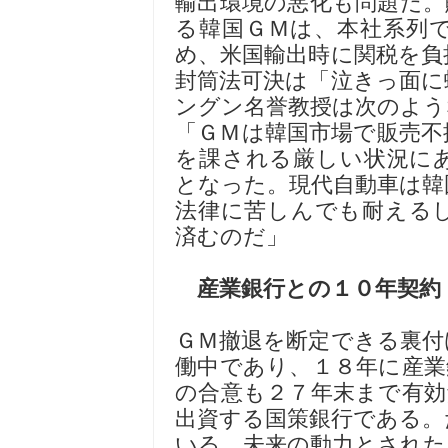
輸出環境の悪化も問題だ。
る韓国ＧＭは、本社系列
め、米国輸出時に関税を負
封筒法可決は「泣きっ面に
ングン名誉教授は次のよう
「ＧＭは韓国市場で販売不
を課される厳しい状況に
となった。現代自動車は韓
法律に苦しんでも耐える
済むのだ」
産業銀行との１０年契約
ＧＭ撤退を断定できる裏付
働中であり、１８年に産業
の合意も２７年末まで有効
出資する国策銀行である。
いる。未来の動力とされた