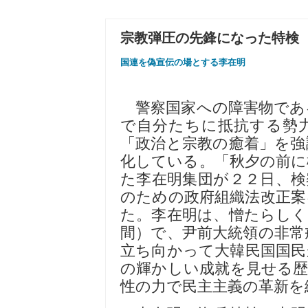
宗教弾圧の先鋒になった特検
国連を偽宣伝の場とする李在明
警察国家への障害物であ
で自分たちに抵抗する勢
「政治と宗教の癒着」を強
化している。「秋夕の前に
た李在明集団が２２日、検
のための政府組織法改正案
た。李在明は、憎たらしく
間）で、尹前大統領の非常
立ち向かって大韓民国国民
の輝かしい成就を見せる歴
性の力で民主主義の革新を