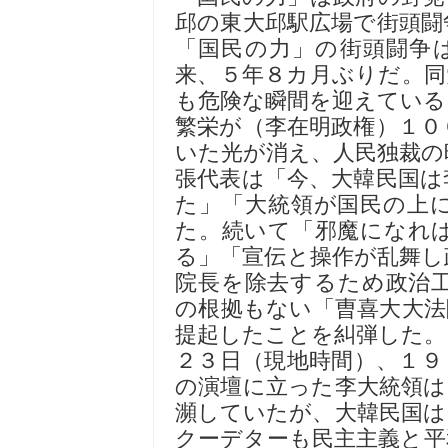
邱の東大邱駅広場で街頭闘
「国民の力」の街頭闘争
来、５年８カ月ぶりだ。同
も危険な瞬間を迎えている
繁栄が（李在明政権）１０
いた光が消え、人民独裁の
張代表は「今、大韓民国は
た」「大統領が国民の上
た。続いて「邪魔になれ
る」「宣伝と操作が乱舞し
院長を除去するため政治
の根拠もない「曺喜大大法
提起したことを糾弾した。
２３日（現地時間）、１９
の演壇に立った李大統領は
瀕していたが、大韓民国は
クーデターも民主主義と平