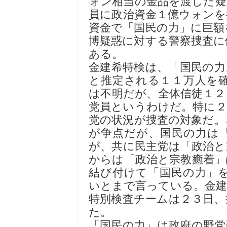
ォン相当の金品を渡した疑
員に政治資金１億ウォンを
資金で「国民の力」に巨額
博疑惑に対する警察捜査に
ある。
金建希特検は、「国民の力
と推定される１１万人を
は不明だが、全体信徒１２
党員というわけだ。特に２
党の状況が捜査の対象だ。
が争点だが、国民の力は
が、共に民主党は「政治と
からは「政治と宗教癒着」
結び付けて「国民の力」
いとまで言っている。金建
特別検査チームは２３日、
た。
「国民の力」は政府の野党