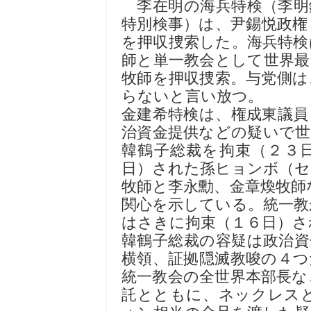
李在明の海兵特検（李明
特別検事）は、尹錫悦政権
を押収捜索した。海兵特検
師と単一教会として世界最
牧師を押収捜索。与党側は
らないと言い放つ。
金建希特検は、権成東議員
治資金提供などの疑いで世
韓鶴子総裁を拘束（２３
日）された孫ヒョンボ（セ
牧師と李永勳、金章煥牧師
関心を示している。統一教
はさきに拘束（１６日）さ
韓鶴子総裁の容疑は政治資
横領、証拠隠滅教唆の４つ
統一教会の全世界本部長な
託とともに、ネックレス