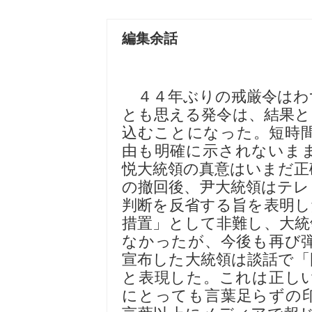
編集余話
４４年ぶりの戒厳令はわ
とも思える発令は、結果と
込むことになった。短時
由も明確に示されないま
悦大統領の真意はいまだ正
の撤回後、尹大統領はテレ
判断を反省する旨を表明し
措置」として非難し、大統
なかったが、今後も再び
宣布した大統領は談話で「
と表現した。これは正し
にとっても言葉足らずの