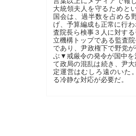
言葉以上にメディアで報
大統領夫人を守るためと
国会は、過半数を占める
げ、予算編成も正常に行わ
査院長ら検事３人に対する
立機構トップである監査院
であり、尹政権下で野党が
ぶ▼戒厳令の発令が国中を
て政局の混乱は続き、尹大
定運営はむしろ遠のいた
る冷静な対応が必要だ。