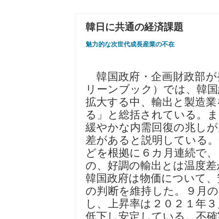
韓日に共通の経済課題
魅力的な次世代成長産業の不在
韓国政府・企画財政部が
リーンブック）では、韓国
拡大する中、輸出と製造業
る」と総括されている。ま
緩やかな内需回復の兆しが
差があると説明している。
どを根拠に６カ月連続で、
の、好調の輸出とは温度差
韓国政府は物価について、
の判断を維持した。９月の
し、上昇率は２０２１年３
低下し安定している。不確