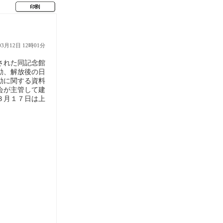
03月12日 12時01分
された同記念館
動、解放後の日
動に関する資料
会が主管して建
３月１７日は上