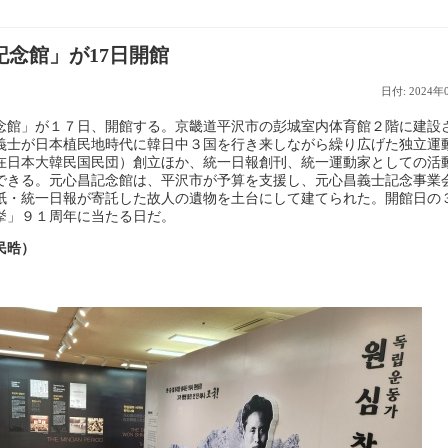
記念館」が17日開館
日付: 2024年
館」が１７日、開館する。京畿道平沢市の彭城室内体育館２階に建設
義士が日本植民地時代に韓日中３国を行き来しながら繰り広げた独立運
在日本大韓民国民団）創立ほか、統一日報創刊、統一運動家としての活
できる。元心昌記念館は、平沢市が予算を支援し、元心昌義士記念事業
紙・統一日報が寄託した故人の遺物を土台にして建てられた。開館日の
挙」９１周年に当たる日だ。
民晧）