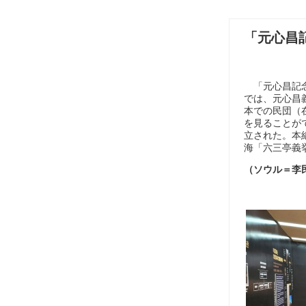
「元心昌
「元心昌記念
では、元心昌
本での民団（
を見ることが
立された。本
海「六三亭義
（ソウル＝李