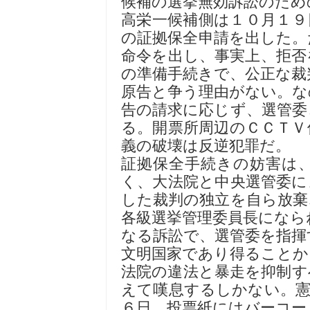
候補の選挙無効訴訟のため
高栄一候補側は１０月１９
の証拠保全申請を出した。
命令を出し、事実上、拒否
の準備手続きで、公正な裁
原告と争う理由がない。な
告の請求に応じず、選管委
る。開票所周辺のＣＣＴＶ
義の破壊は反逆犯罪だ。
証拠保全手続きの妨害は
く、大法院と中央選管委に
した裁判の独立を自ら放棄
各級選挙管理委員長になら
なる訴訟で、選管委を指揮
文明国家であり得ることか
法院の違法と暴走を抑制す
えて嘆息するしかない。憲
６日、投票紙にはバーコー