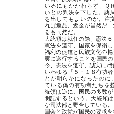
いるにもかかわらず、Ｑ
いとの判決を下した。薬
を出してもよいのか。注
れば返品、返金が当然だ。
るも同然だ。
大統領は就任の際、憲法６
憲法を遵守、国家を保衛し
福利の促進と民族文化の暢
実に遂行することを国民の
今、憲法を遵守、誠実に職
いわゆる「５・１８有功者
とが明らかになったのに
ている偽の有功者たちを
統領は逆に、国民の多数が
明記するという。大統領は
な司法部と野合している。
国会と政党が国民の要求を