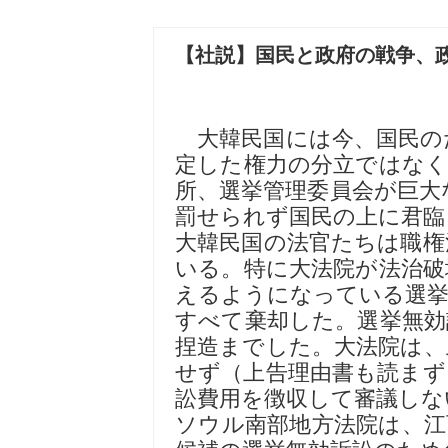
【社説】国民と政府の戦争、
大韓民国には今、国民の
定した権力の分立ではなく
所、選挙管理委員会が巨大
罰せられず国民の上に君臨
大韓民国の法官たちは職権
いる。特に大法院が法治破
えるようになっている選挙
すべて棄却した。選挙無効
捏造までした。大法院は、
せず（上告理由書も読まず
訟費用を徴収して審議しな
ソウル南部地方法院は、江