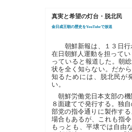
真実と希望の灯台・脱北民
金日成王朝の歴史をYouTubeで放送
朝鮮新報は、１３日行わ
在日朝鮮人運動を担ってい
っていると報道した。朝総
状を全く知らない。だから
知るためには、脱北民が
い。
朝鮮労働党日本支部の機
８面建てで発行する。独自
部党の指令通りに製作する
場合もあるが、これも指令
もっとも、平壌では自由