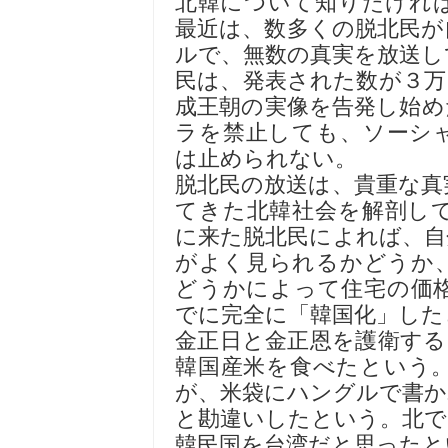
北韓について知りたけれ
最近は、数多くの脱北民が
ルで、無数の真実を放送し
民は、発表された数が３万
成王朝の実像を告発し始め
ラを禁止しても、ソーシ
は止められない。
脱北民の放送は、貴重な真
てきた北韓社会を解剖し
に来た脱北民によれば、自
がよく見られるかどうか
どうかによって住宅の価
でに完全に「韓国化」した
金正日と金正恩を護衛する
韓国産米を食べたという
が、米袋にハングルで書か
と勘違いしたという。北で
韓民国を台湾だと思ったと