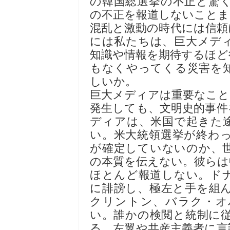
の韓国総選挙の不正と驚
の不正を報道しないことま
混乱と激動の時代には信頼
には私たちは、巨大メデ
知識や情報を期待するほど
もなくやってくる災害を
しいか。
巨大メディアは重要なこと
発生しても、文明史的事件
ディアは、米国で起きた
い。米大統領選挙が終わ
が確定していないのか、
の本質を伝えない。彼らは
ほとんど報道しない。ド
に誹謗し、極左と手を組
クリントン、バラク・オ
い。誰かの検閲と統制に
る。左翼や共産主義者に言