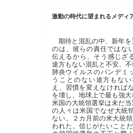
激動の時代に望まれるメディ
期待と混乱の中、新年を
のは、彼らの責任ではな
伝えるから、そう感じざ
途方もない混乱と不安、不
肺炎ウイルスのパンデミ
うことのない途方もない
え、習慣を変えなければ
を壊し、地球上で最も強大
米国の大統領選挙は未だ当
の人々は米国でなぜ大統
ない。２カ月前の米大統領
われた。信じがたいことだ