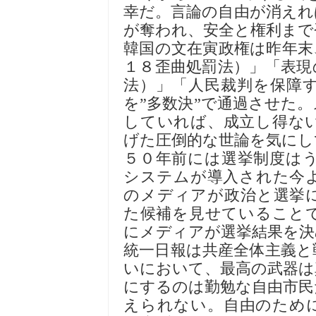
幸だ。言論の自由が消えれ
が奪われ、安全と権利まで
韓国の文在寅政権は昨年末
１８歪曲処罰法）」「表現
法）」「人民裁判を保障
を”多数決”で通過させた
していれば、成立し得な
げた圧倒的な世論を気にし
５０年前には選挙制度は
システムが導入された今
のメディアが政治と選挙
た候補を見せていること
にメディアが選挙結果を決
統一日報は共産全体主義と
いにおいて、最高の武器は
にするのは勤勉な自由市民
えられない。自由のため