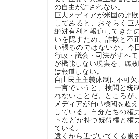
の自由が許されない。
巨大メディアが米国の詐欺
してみると、おそらく巨
絶対有利と報道してきた
いを隠すため、詐欺と不
い張るのではないか。今
行政・議会・司法がすべて
が機能しない現実を、腐敗
は報道しない。
自由民主主義体制に不可欠
一言でいうと、検閲と統
れないことだ。ところが
メディアが自己検閲を超え
している。自分たちの権
トなどが持つ既得権と権
ている。
遠くから近づいてくる嵐