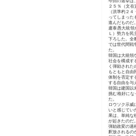
今回の選挙は
２５％（文在
（洪準杓２４
ってしまった
進んだものだ
盧泰愚大統領
Ｌ）勢力を民
下ろした。全
では世代間戦
た。
韓国は大統領
社会を構成す
く弾劾された
もともと自由
体制を否定す
する自由を与
韓国は建国以
挑む格好にな
た。
ロウソク示威
いと感じてい
果は、単純な
が起きたのだ
弾劾政変の過
釈放されるの