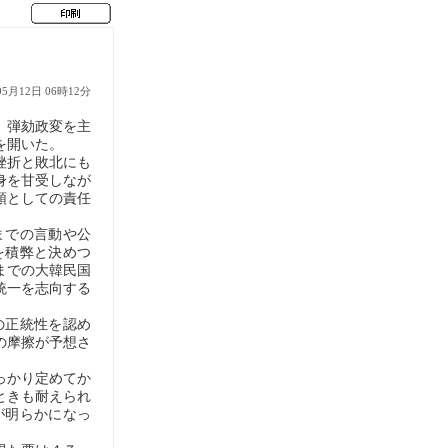
05月12日 06時12分
。弾劾政変を主
を開いた。
挫折と敗北にも
身を甘受しなが
領としての責任
までの言動や公
を積弊と決めつ
までの大韓民国
統一を志向する
の正統性を認め
の摩擦が予想さ
っかり定めてか
ときも耐えられ
が明らかになっ