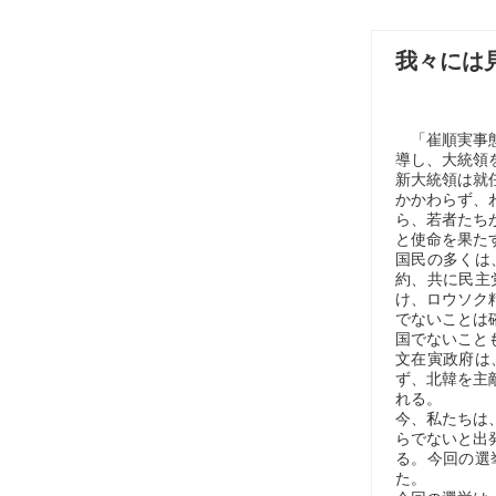
我々には
「崔順実事態
導し、大統領
新大統領は就
かかわらず、
ら、若者たち
と使命を果た
国民の多くは
約、共に民主
け、ロウソク
でないことは
国でないこと
文在寅政府は
ず、北韓を主
れる。
今、私たちは
らでないと出
る。今回の選
た。