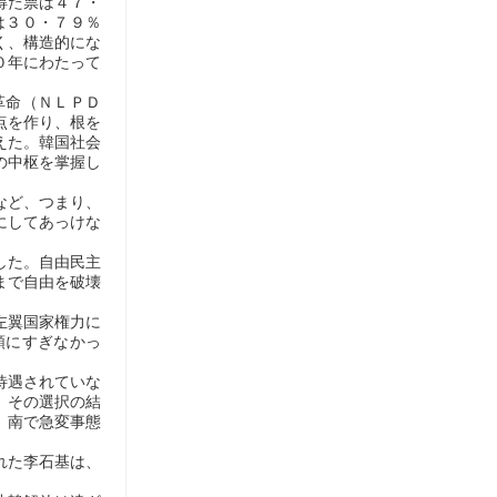
得た票は４７・
は３０・７９％
く、構造的にな
０年にわたって
革命（ＮＬＰＤ
点を作り、根を
えた。韓国社会
の中枢を掌握し
など、つまり、
にしてあっけな
した。自由民主
まで自由を破壊
左翼国家権力に
順にすぎなかっ
待遇されていな
、その選択の結
、南で急変事態
れた李石基は、