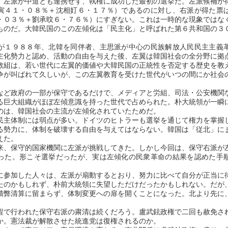
、左派が中道とも連携せず、執権に成功した最初の選挙だ。左派候補が
寅４１・０８％＋沈相奵６・１７％）であるのに対し、右派が得た票
・０３％＋劉承旼６・７６％）にすぎない。これは一時的な現象ではな
ものだ。大韓民国のこの左傾化は「民主化」と呼ばれた第６共和国の３
。
が１９８８年、北韓を同伴者、主思派が中心の民族解放人民民主主義
主化勢力と認め、活動の自由を与えた後、左翼は韓国社会の全分野に拠
教組は、若い世代に左翼的価値や大韓民国の正統性を否定する歴史を教
争が叫ばれて久しいが、この左翼教育を受けた世代がいつの間にか社会
など政府の一部が保守であるだけで、メディアと労組、司法・公安機関
る巨大組織がほぼ左傾意識を持った世代で占められた。朴大統領が一瞬
のは、韓国社会の主流が左傾化されていたためだ。
民主体制には弱点が多い。ドイツのヒトラーも選挙を通じて権力を掌握
る勢力に、体制を破壊する自由を与えてはならない。韓国は「従北」に
えた。
来、保守的国家機関に左派が挑戦してきた。しかし今回は、保守右派が
った。形こそ選挙だったが、実は左傾化の民衆革命の結果を認めた手
に参加した人々は、左派が扇動するとおり、努力に比べて自分が正当に
たのかもしれず、朴前大統領に失望しただけだったかもしれない。だが
積弊清算に留まらず、体制変更への扉を開くことになった。北より先に
。
程で行われた保守右派の粛清は続くだろう。盧武鉉政権で二回も赦免さ
か。憲法裁が解散させた統進党は復権されるのか。