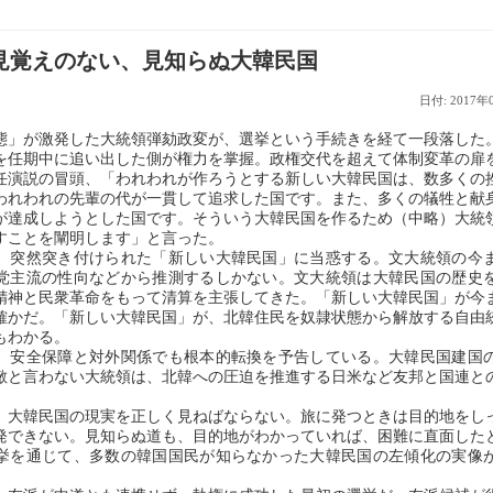
見覚えのない、見知らぬ大韓民国
日付: 2017年
」が激発した大統領弾劾政変が、選挙という手続きを経て一段落した
を任期中に追い出した側が権力を掌握。政権交代を超えて体制変革の扉
任演説の冒頭、「われわれが作ろうとする新しい大韓民国は、数多くの
われわれの先輩の代が一貫して追求した国です。また、多くの犠牲と献
が達成しようとした国です。そういう大韓民国を作るため（中略）大統
すことを闡明します」と言った。
、突然突き付けられた「新しい大韓民国」に当惑する。文大統領の今
党主流の性向などから推測するしかない。文大統領は大韓民国の歴史
精神と民衆革命をもって清算を主張してきた。「新しい大韓民国」が今
確かだ。「新しい大韓民国」が、北韓住民を奴隷状態から解放する自由
もわかる。
、安全保障と対外関係でも根本的転換を予告している。大韓民国建国
敵と言わない大統領は、北韓への圧迫を推進する日米など友邦と国連と
、大韓民国の現実を正しく見ねばならない。旅に発つときは目的地をし
発できない。見知らぬ道も、目的地がわかっていれば、困難に直面した
挙を通じて、多数の韓国国民が知らなかった大韓民国の左傾化の実像