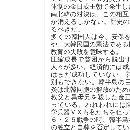
体制の金日成王朝で発生し
南北韓の対決は、この相互
が消えるしかない。歴史の
るべきだ。
多くの韓国人は今、安保
や、大韓民国の憲法である
教育の失敗を意味する。
圧縮成長で貧困から脱出
人々が多い。経済的には成
はまだ成功していない。
別もできない。韓半島の
炎は北韓同胞の解放のため
叔父と異母兄を殺した金
っている。われわれには
学兵器ＶＸも私たちを狙っ
６・２５戦争の時、韓半島
の独立と自尊を否定してい