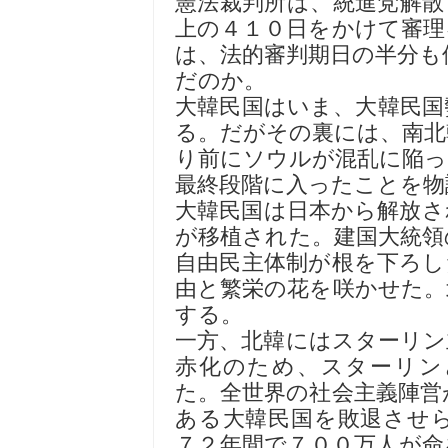
憲法裁判所は、統進党解散
上の４１０日をかけて審理
は、法的審判期日の半分も
だのか。
大韓民国はいま、大韓民国
る。だがその裏には、南北
り前にソウルが混乱に陥っ
最終段階に入ったことを物
大韓民国は日本から解放さ
が移植された。建国大統領
自由民主体制が根を下ろし
由と繁栄の花を咲かせた。
する。
一方、北韓にはスターリン
赤化のため、スターリン
た。全世界の社会主義陣営
ある大韓民国を敗退させ
７２年間で７００万人が命