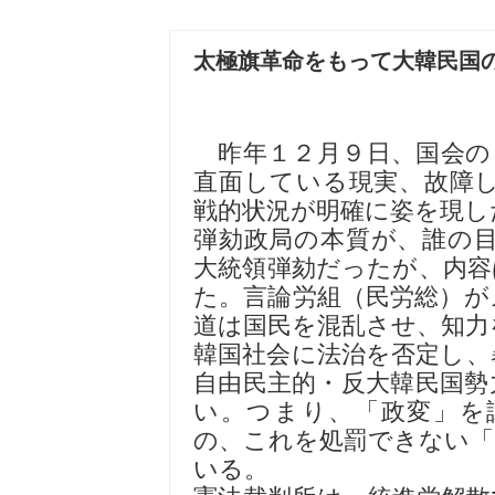
太極旗革命をもって大韓民国
昨年１２月９日、国会の
直面している現実、故障
戦的状況が明確に姿を現し
弾劾政局の本質が、誰の
大統領弾劾だったが、内容
た。言論労組（民労総）が
道は国民を混乱させ、知力
韓国社会に法治を否定し、
自由民主的・反大韓民国勢
い。つまり、「政変」を
の、これを処罰できない「
いる。