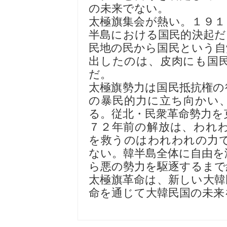
の未来でない。
太極旗集会が熱い。１９１
半島における国民的決起だ
民地の民から国民という自
出したのは、皮肉にも国
だ。
太極旗勢力は国民抵抗権の
の暴民的力に立ち向かい
る。従北・民衆革命勢力を
７２年前の解放は、われ
を救うのはわれわれの力
ない。韓半島全体に自由を
ら悪の勢力を駆逐するまで
太極旗革命は、新しい大韓
命を通じて大韓民国の未来