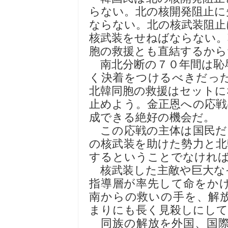
らない。北の核開発阻止に
ならない。北の核武装阻止
核武装をせねばならない。
胞の救援とも直結するから
南北分断の７０年間は恥
く決着をつけるべきだっ
北韓同胞の救援はセットに
止めよう。金正恩への応戦
成できる絶好の機会だ。
この応戦の主体は国民だ
の核武装を助けた勢力と北
するということでなけれ
核武装した主敵や巨大な
指導層が率先して命をか
南からの救いの手を、解
まりにも長く見殺しにして
同族の解放を外国、国際