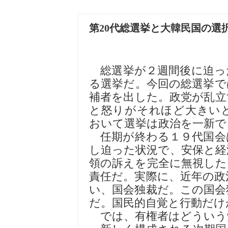
第20代総選挙と大韓民国の選
総選挙が２週間後に迫っ
る選挙だ。今回の総選挙で
補者を出した。政党が乱立
と怒りがそれほど大きい
おいて選挙は政治を一新で
任期が終わる１９代国会
し迫った状況で、安保と経
領の訴えを完全に無視した
責任だ。実際に、近年の政
い、国会独裁だ。この国会
だ。国民的自覚と行動だけ
では、有権者はどういう