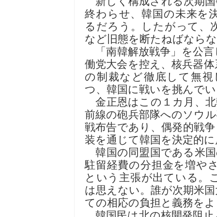
新しく構成される次期国
終わらせ、韓国の未来を
るだろう。したがって、
など旧態を断たねばならな
「南韓解放戦争」を公言
働党大会を控え、核兵器体
の制裁など徹底して無視
つ、韓国に戦いを挑んでい
金正恩はこの１カ月、北
前線の砲兵部隊へのソウル
戦布告であり、偶発的戦争
装を通じて韓国を決定的に
韓国の同盟国である米国
駐留経費の分担金を増や
という主張が出ている。
は思えない。誰が次期米国
ての相応の負担と義務をよ
韓国民は北の核開発阻止