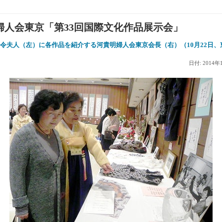
婦人会東京「第33回国際文化作品展示会」
令夫人（左）に各作品を紹介する河貴明婦人会東京会長（右）（10月22日、
）
日付: 2014年