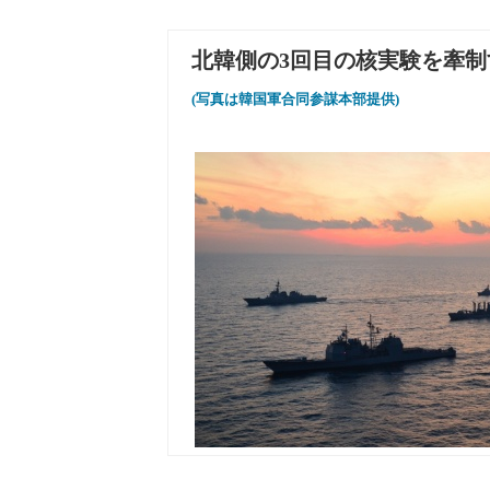
北韓側の3回目の核実験を牽
(写真は韓国軍合同参謀本部提供)