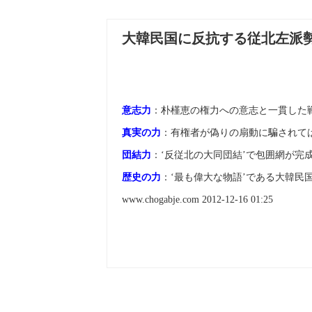
大韓民国に反抗する従北左派勢
意志力
：朴槿恵の権力への意志と一貫した戦
真実の力
：有権者が偽りの扇動に騙されて
団結力
：‘反従北の大同団結’で包囲網が完成
歴史の力
：‘最も偉大な物語’である大韓民
www.chogabje.com 2012-12-16 01:25