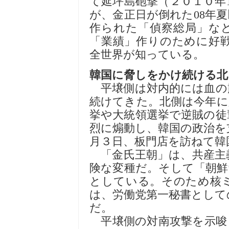
て延坪島砲撃（２０１０年
が、金正日が倒れた08年
作られた「偵察総局」な
「業績」作りのために好
全世界が知っている。
韓国に脅しをかけ続ける北
平壌側は対内的には血の
続けてきた。北側は今年に
挙や大統領選挙で逆賊の徒
烈に煽動し、韓国の政治を
月３日、板門店を訪ねて韓
「金氏王朝」は、共産主
険な変種だ。そして「朝鮮
としている。そのため核
は、労働党第一秘書として
だ。
平壌側の対南攻撃を示唆