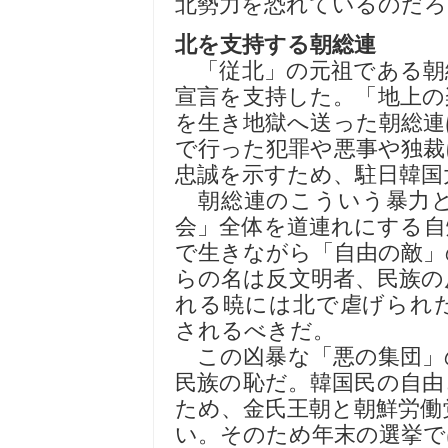
北勢力を恐れているのだろ
北を支持する朝総連
「従北」の元祖である朝
宣言を支持した。「地上の
を生き地獄へ送った朝総連
で行った犯罪や悪事や独裁
忠誠を示すため、駐日韓国
朝総連のこういう暴力と
会」全体を道連れにする自
で生きながら「自由の敵」
らの名は反文明者、民族の
れる暁には北で虐げられ
されるべきだ。
この凶暴な「悪の集団」
民族の恥だ。韓国民の自由
ため、金氏王朝と朝鮮労働
い。そのため年末の選挙で