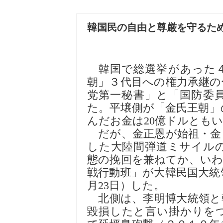
韓国民の自由と尊厳を守るた
韓国で総選挙があった４
朝」３代目への権力承継の
党第一秘書」と「国防委
た。平壌側が「金氏王朝」
んだお金は20億ドルとも
だが、金正恩が始祖・金
した大陸間弾道ミサイル
態の挽回を兼ねてか、いわ
戦行動班」が大韓民国大統
月23日）した。
北側は、李明博大統領と
毀損したと言い掛かりを