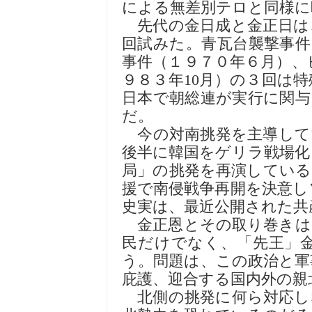
による無差別テロと同様に
先代の金日成と金正日は
回試みた。青瓦台襲撃事件
事件（１９７０年６月）、
９８３年10月）の３回は
日本で朝総連が実行に関与
だ。
今の対南挑発を主導して
後半に韓国をゲリラ戦場化
局」の挑発を再演している
援で南侵戦争再開を決意し
史実は、最近公開された共
金正恩とその取り巻きは
民だけでなく、「先王」
う。問題は、この政治と軍
庇護、迎合する国内外の親
北側の挑発に何ら対応し