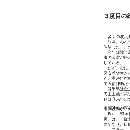
３度目の
多くの波乱要
昨年、われわ
体験した。ま
今年は韓半島
機の余震が終
している。
だが、なによ
襲安着や生き
だ。憲法に挑
て天佑神助だ
韓半島は金正
民主主義が実
程は容易では
弔問波動が区
現に、韓国社
動」は、「従
論であり、自
い。スターリ