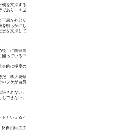
王朝を支持する
持であり、１世
金正恩が外部か
勢を明らかにし
正恩を支持して
の後半に国民国
に陥っている中
社会的に極度の
態だ。李大統領
そのツケが自身
は許されない。
ともできない。
ントといえる４
、反自由民主主