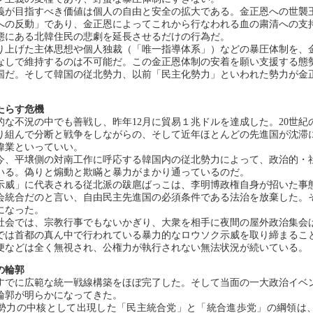
が目指すべき価値は個人の自由と安全の拡大である。金正恩への世襲
への反動」であり、金正恩によってこれから行なわれる血の粛清への支
態にある北韓住民の悲劇を延長させるだけの行為だ。
上げた主体思想や個人独裁（「唯一指導体系」）などの暴圧体制を、
なしで維持するのは不可能だ。この金正恩体制の安着を願い支援する態
国だ。そして韓国の従北勢力、以前「民主化勢力」といわれた勢力が金
たらす危機
な不況の中でも善戦し、昨年12月に貿易１兆ドルを達成した。20世紀
り組んで分断と戦争をしながらの、そして近年ほとんどの先進国が沈滞
偉業といっていい。
、平壌側の対南工作に呼応する韓国内の従北勢力によって、政治的・
いる。偽りと煽動と欺瞞と暴力がまかり通っているのだ。
威」に代表される従北派の跋扈ばっこは、李明博政権自身が招いた事
会統合だのと言い、自由民主先進国の必須条件である法治を放棄した。
になった。
会では、宗教行事でもないかぎり、大衆を相手に夜間の屋外政治集会
では首都の真ん中で行われている暴力的なロウソク示威を取り締まるこ
便などは全く無視され、公権力が執行されない無法状況が続いている。
の輪郭
でに広範な統一戦線構築をほぼ完了した。そして当面の一大政治イベ
輪郭が明らかになってきた。
力の中核として出現した「民主統合党」と「統合進歩党」の綱領は