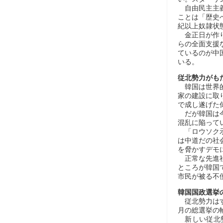
自由民主主義
ことは「歴史
紀以上奴隷状
金正日が作り
らの全面支援
ているのが中
いる。
従北勢力がも
韓国は世界的
家の建設に取
で成し遂げた
だが韓国は今
混乱に陥って
「ロウソク示
は中道だの社
を脅かすデモ
正常な先進社
ところが韓国
市民が被る不
韓国国政選挙
従北勢力はす
月の総選挙の
新しい従北勢