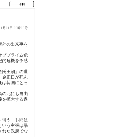
01月01日 00時00分
定外の出来事を
サブプライム危
紀的危機を予感
金氏王朝」の世
・金正日が死ん
死は韓国にとっ
島の北にも自由
義を拡大する過
を問う「弔問波
という主張は暴
された政府でな