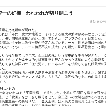
統一の好機 われわれが切り開こう
日付: 2012年
素を抱え新年が明けた。
れは千年に一度の大地震と、それによる巨大津波や原発事故という想
た、長い間独裁政権が続いた国々で起きた「アラブの春」も目撃した。
周辺の主要国に政権交替が予定されている。一方、世界経済は米国の
わらないうちに、ユーロ信用不安の拡大により新たに世界恐慌という世
りも韓半島では昨年末、金正日の死という歴史的な事件が起きた。「
残りをかけて自爆テロ的な対南挑発も辞さなかった悪魔のような独裁者
戦してきた韓国内の「従北勢力」にエネルギーを供給してきた独裁者の
った。
日の死で植民地と分断の歴史を清算する歴史の転換期を迎えた。韓半
現できる絶好のチャンスである。もちろん、前近代的な北に自由民主主
ない。
分したもの
会はいわゆる「弔問波動」で混乱した。北韓に弔問団を送るか否か
北」と「愛国」をはっきり区分させた。金正恩への世襲を認めるべきだ
由民主主義への裏切りだ。「金氏王朝」は人民の自由意思によって選択
ン主義の変種であり、野蛮な暴圧体制にすぎない。