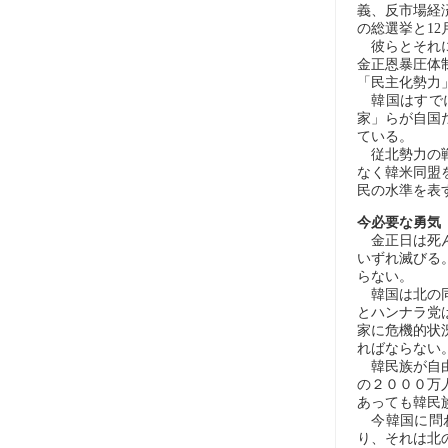
義、反市場経
の総選挙と1
彼らとそれに
金正恩暴圧体
「民主化勢力
韓国はすでに
家」らが自国
ている。
従北勢力の戦
なく韓米同盟
民の水準を表
今必要な勇気
金正日は死ん
いずれ滅びる
らない。
韓国は北の同
とハンナラ党
家に危機的状
ればならない
韓民族が自由
の２０００万
あっても韓民
今韓国に問わ
り、それは北