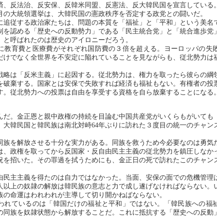
済、反法治、反安保、反韓米同盟、反憲法、反大韓民国を宣言している
2月の大統領選挙は、大韓民国の憲政秩序を否定する政党との闘いだ。
追従する政治家たちは、問題の本質を「福祉」と「平和」という美名
制を認める「歴史への反動勢力」である「民主統合党」と「統合進歩党
」と呼ばれたのは歴史のアイロニーだろう。
教育費と医療費がそれぞれ国防費の３倍を超える。ヨーロッパの失
だけでなく全世界を不安定に陥れていることを見ながらも、従北勢力は
略は「反米主義」に起因する。従北勢力は、権力を取ったら彼らの綱
を破棄する。国家とは安保で失敗すれば経済も福祉もない。有権者の投
す。従北勢力への投票は自由を享受する資格を自ら放棄することになる
だ。金正恩と親中政権の持続を目論む中国共産党がいくらもがいても
。大韓民国と韓民族は南北対峙64年ぶりに訪れた３度目の統一のチャン
族を解放させる十分な実力がある。同族を救うため今必要なのは勇気
は、政権を取ってから反国家・反自由民主主義の従北勢力を鎮圧しなか
況を招いた。その罪過を拭うためにも、金正日の死で訪れたこのチャン
。
民主主義を得たのは自力ではなかった。当面、安保の面での危機管理
人以上の奴隷の解放は韓民族の意志と力で成し遂げなければならない。
族の命運はわれわれが主導して切り開かねばならない。
れているのは「韓国だけの福祉と平和」ではない。「韓民族への福
の同族を奴隷状態から解放することだ。これに抵抗する「歴史への反動