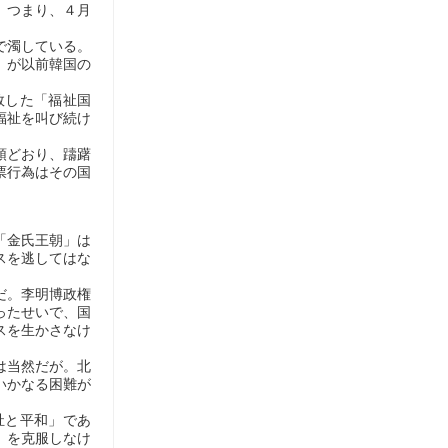
。つまり、４月
で濁している。
」が以前韓国の
敗した「福祉国
福祉を叫び続け
領どおり、躊躇
票行為はその国
。
「金氏王朝」は
スを逃してはな
だ。李明博政権
ったせいで、国
スを生かさなけ
は当然だが。北
いかなる困難が
祉と平和」であ
」を克服しなけ