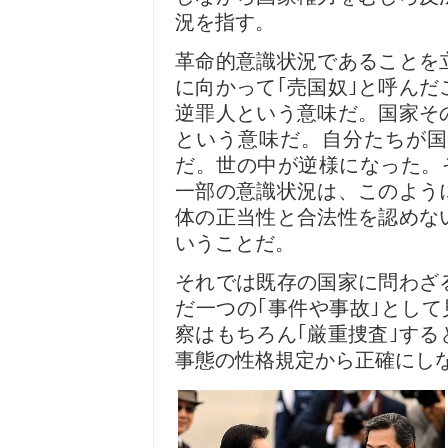
況を指す。
革命的意識状況であることを
に向かって｢売国奴｣と呼んだ
逆罪人という意味だ。国家そ
という意味だ。自分たちが国
だ。世の中が逆様になった。
一部の意識状況は、このよう
体の正当性と合法性を認めな
いうことだ。
それでは既存の国家に問わざ
だ一つの｢事件や事故｣として
察はもちろん｢厳重捜査｣す
事態の性格規定から正確にし