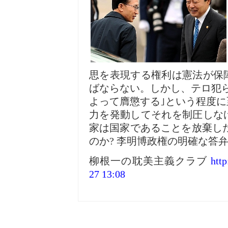
思を表現する権利は憲法が保
ばならない。しかし、テロ犯
よって膺懲する｣という程度
力を発動してそれを制圧しな
家は国家であることを放棄し
のか? 李明博政権の明確な答
柳根一の耽美主義クラブ
http
27 13:08