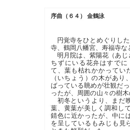
序曲（６４） 金鶴泳
円覚寺をひとめぐりした
寺、鶴岡八幡宮、寿福寺な
明月院は、紫陽花（あじ
ちずにいる花弁はすでに
て、葉も枯れかかってい
（いちょう）の木があり
ばっている眺めが壮観だっ
ったが、周囲の山々の樹木
初冬というより、まだ晩
葉、黄葉が美しく調和し
錆色に近かったが、中に
を呈しているもみじも見