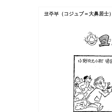
코주부（コジュブ＝大鼻居士）