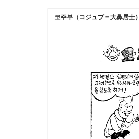
코주부（コジュブ＝大鼻居士）